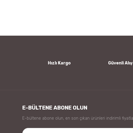
Görüş ve önerileriniz için teşekkür ederiz.
Ürün resmi kalitesiz, bozuk veya görüntülenemiyor.
Ürün açıklamasında eksik bilgiler bulunuyor.
Ürün bilgilerinde hatalar bulunuyor.
Ürün fiyatı diğer sitelerden daha pahalı.
Bu ürüne benzer farklı alternatifler olmalı.
Hızlı Kargo
Güvenli Alış
E-BÜLTENE ABONE OLUN
E-bültene abone olun, en son çıkan ürünleri indirimli fiyatla