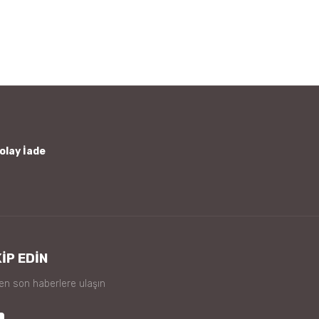
olay İade
İP EDİN
 en son haberlere ulaşın