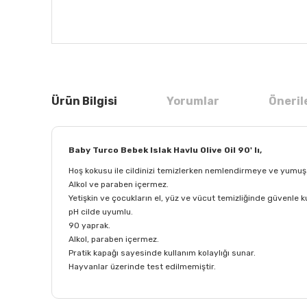
Ürün Bilgisi
Yorumlar
Öneril
Baby Turco Bebek Islak Havlu Olive Oil 90' lı,
Hoş kokusu ile cildinizi temizlerken nemlendirmeye ve yumuş
Alkol ve paraben içermez.
Yetişkin ve çocukların el, yüz ve vücut temizliğinde güvenle kul
pH cilde uyumlu.
90 yaprak.
Alkol, paraben içermez.
Pratik kapağı sayesinde kullanım kolaylığı sunar.
Hayvanlar üzerinde test edilmemiştir.
Bu ürünün fiyat bilgisi, resim, ürün açıklamalarında ve