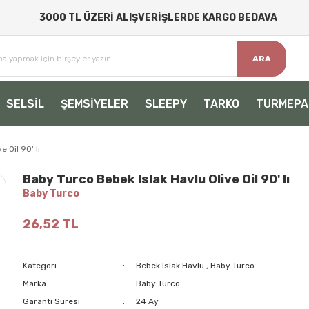
3000 TL ÜZERİ ALIŞVERİŞLERDE KARGO BEDAVA
ARA
SELSİL
ŞEMSİYELER
SLEEPY
TARKO
TURMEPA
 Oil 90' lı
Baby Turco Bebek Islak Havlu Olive Oil 90' lı
Baby Turco
26,52 TL
Kategori
Bebek Islak Havlu
,
Baby Turco
Marka
Baby Turco
Garanti Süresi
24 Ay