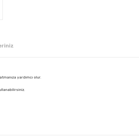
eriniz
atmanıza yardımcı olur.
lanabilirsiniz.
 diğer konularda yetersiz gördüğünüz noktaları öneri formunu kullanarak tar