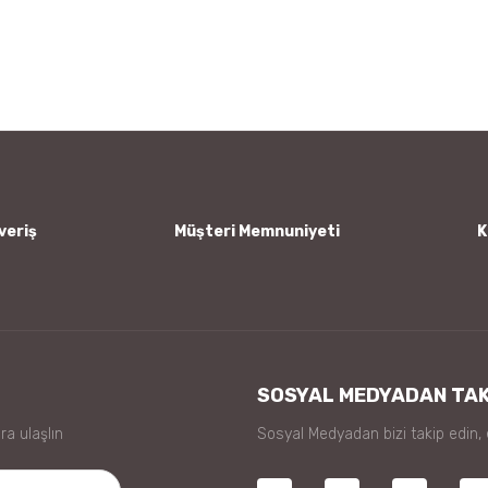
Bu ürüne ilk yorumu siz yapın!
Yorum Yaz
veriş
Müşteri Memnuniyeti
K
Gönder
SOSYAL MEDYADAN TAK
ra ulaşlın
Sosyal Medyadan bizi takip edin,