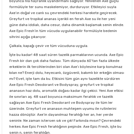
boyunca nla hayranlık uyandırmanı sağlıyor. Yenilenen Axe güçlü
formülüyle ter sunu maskelemiyor, durduruyor. Etkileyici suyla
Axe’ın doğal ve canlı su çevrendeki herkesi harekete geçirecek.
Greyfurt ve tropikal ananas içerikli en ferah Axe su ile her yeni
güne daha iddialı, daha cesur, daha dinamik başlamak senin elinde.
Axe Epic Fresh’in tüm vücuda uygulanabilir formülüyle bedenin
sihrini açığa çıkarıyor.
Çalkala, kapağı çevir ve tüm vücuduna uygula.
İşte bu kadar! 48 saat süren tazelik parmaklarının ucunda. Axe Epic
Fresh bir dan çok daha fazlası. Tüm dünyada 60’tan fazla ülkede
erkeklerin ilk tercihlerinden biri olan Axe’ı böylesine karşı konulmaz
kılan ne? Enerji dolu, heyecanlı, özgüvenli, bakımlı bir erkeğin olması
mı? Evet, işte tam da bu. Etkisini tüm gün aynı tazelikte sürdüren
Axe Epic Fresh Deodorant ve Bodyspray, greyfurt ve tropikal
ananasın haz dolu, aromatik doğası kadar ilgi çekici. Yeni Axe etkisi
ile sınırları aş. 48 saat boyunca maksimum ferahlık ve tazelik
sağlayan Axe Epic Fresh Deodorant ve Bodyspray ile tüm ler
üzerinde. Greyfurt ve ananasın muhteşem uyumu ile rutinlerini
hazza dönüştür. Axe’in dayanılmaz ferahlığı her an, her yerde
seninle. Ne zaman istersen sık ve çık! Farkında mısın? Çevrendeki
herkes Axe Epic Fresh ferahlığının peşinde. Axe Epic Fresh, işte bu
senin n, senin ferahlığın.