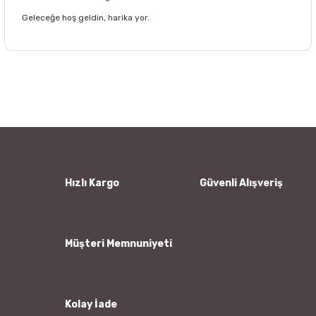
Geleceğe hoş geldin, harika yor.
Bu ürünün fiyat bilgisi, resim, ürün açıklamalarında ve diğer
konularda yetersiz gördüğünüz noktaları öneri formunu
Bu ürüne ilk yorumu siz yapın!
kullanarak tarafımıza iletebilirsiniz.
Görüş ve önerileriniz için teşekkür ederiz.
Yorum Yaz
Ürün resmi kalitesiz, bozuk veya görüntülenemiyor.
Ürün açıklamasında eksik bilgiler bulunuyor.
Ürün bilgilerinde hatalar bulunuyor.
Hızlı Kargo
Güvenli Alışveriş
Ürün fiyatı diğer sitelerden daha pahalı.
Bu ürüne benzer farklı alternatifler olmalı.
Müşteri Memnuniyeti
Kolay İade
Gönder