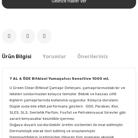
Gelince Haber Ver
Ürün Bilgisi
Yorumlar
Önerileriniz
7 AL 6 ÖDE Bitkisel Yumuşatıcı Sensitive 1000 ml,
U Green Clean Bitkisel Çamaşır Deterjanı, çamaşırlarınızdaki kir ve
lekeleri soldurmadan kolayca temizler. Bebek ve hassas ciltli
kişilerin çamaşırlarında kullanıma uygundur. Kolayca durulanır.
Düşük ısıda bile etkili performans gösterir. GDO, Paraben, Klor,
SLES, SLS, Sentetik Parfüm, Fosfat ve Petrokimyasal türevler gibi
zararlı kimyasallar kesinlikle içermez.
Doğaya duyarlı sürdürülebilir üretim sistemleri ile imal edilmiştir.
Dermatolojik olarak test edilmiş ve onaylanmıştır.
Hammaddelerin üretiminden itibaren tüm aşamalar ekolojik