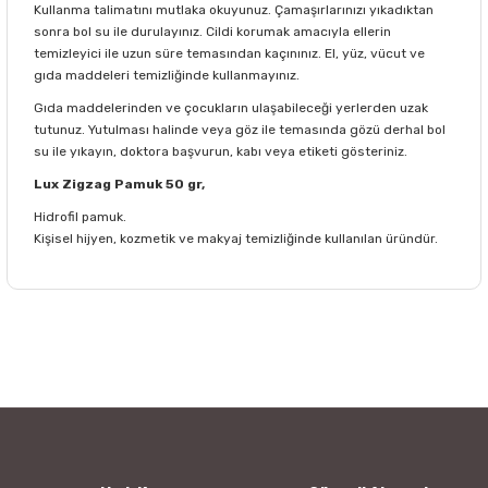
Kullanma talimatını mutlaka okuyunuz. Çamaşırlarınızı yıkadıktan
sonra bol su ile durulayınız. Cildi korumak amacıyla ellerin
temizleyici ile uzun süre temasından kaçınınız. El, yüz, vücut ve
gıda maddeleri temizliğinde kullanmayınız.
Gıda maddelerinden ve çocukların ulaşabileceği yerlerden uzak
tutunuz. Yutulması halinde veya göz ile temasında gözü derhal bol
su ile yıkayın, doktora başvurun, kabı veya etiketi gösteriniz.
Lux Zigzag Pamuk 50 gr,
Hidrofil pamuk.
Kişisel hijyen, kozmetik ve makyaj temizliğinde kullanılan üründür.
Bu ürünün fiyat bilgisi, resim, ürün açıklamalarında ve diğer
konularda yetersiz gördüğünüz noktaları öneri formunu
Bu ürüne ilk yorumu siz yapın!
kullanarak tarafımıza iletebilirsiniz.
Görüş ve önerileriniz için teşekkür ederiz.
Yorum Yaz
Ürün resmi kalitesiz, bozuk veya görüntülenemiyor.
Ürün açıklamasında eksik bilgiler bulunuyor.
Ürün bilgilerinde hatalar bulunuyor.