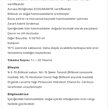
sertifikalıdır.
Avrupa Birliğinden ECOGARANTIE sertifikalıdır.
Bitkisel ve doğal hammaddelerle üretilmiştir.
Boya, petrol ve hayvansal kaynaklı hammaddeler içermez.
Zararlı kalıntı bırakmaz.
İçeriğindeki tüm hammaddeler doğada biyolojik olarak parçalanır.
Çevre ve cilt dostudur.
Diğer Boyutlar: 5 lt2750 ml
Kullanım
15°C üzerinde saklayınız. Daha düşük sıcaklıkta katılaşsa bile ürün
temizleme özelliğini kaybetmez.
Yıkama Sayısı
: 1 L = 20 Yıkama
Bileşim
% 5-15 Bitkisel sabun, %5-15 Şeker Tensidi (Bitkisel noniyonik
madde), %5-15 Hindistan Cevizi Yağı (Bitkisel anyonik madde),
Organik Lavanta Yağı, Potasyum Hidroksit, Etanol,Su. Certisys
tarafından onaylanmıştır.
Bilgilendirme
İçeriğindeki hammaddeler doğal içerikli olduğundan ürün rengi
farklılık gösterebilir.