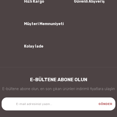
Hızlı Kargo
Güvenli Alışveriş
Ürün fiyatı diğer sitelerden daha pahalı.
Bu ürüne benzer farklı alternatifler olmalı.
Müşteri Memnuniyeti
Kolay İade
Gönder
E-BÜLTENE ABONE OLUN
E-bültene abone olun, en son çıkan ürünleri indirimli fiyatlara ulaşlın
GÖNDER