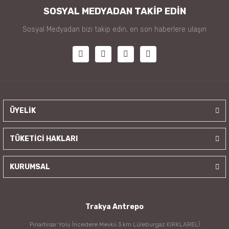
SOSYAL MEDYADAN TAKİP EDİN
Sosyal Medyadan bizi takip edin, en son haberlere ulaşın
ÜYELİK
TÜKETİCİ HAKLARI
KURUMSAL
Trakya Antrepo
Pınarhisar Yolu İncedere Mevkii 3.km Lüleburgaz KIRKLARELİ