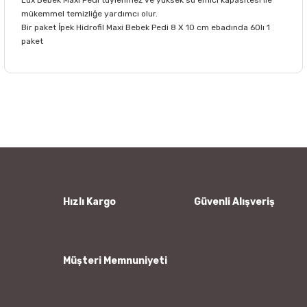
mükemmel temizliğe yardımcı olur.
Bir paket İpek Hidrofil Maxi Bebek Pedi 8 X 10 cm ebadında 60lı 1
paket
Bu ürünün fiyat bilgisi, resim, ürün açıklamalarında ve diğer
konularda yetersiz gördüğünüz noktaları öneri formunu
Bu ürüne ilk yorumu siz yapın!
kullanarak tarafımıza iletebilirsiniz.
Görüş ve önerileriniz için teşekkür ederiz.
Yorum Yaz
Ürün resmi kalitesiz, bozuk veya görüntülenemiyor.
Ürün açıklamasında eksik bilgiler bulunuyor.
Ürün bilgilerinde hatalar bulunuyor.
Hızlı Kargo
Güvenli Alışveriş
Ürün fiyatı diğer sitelerden daha pahalı.
Bu ürüne benzer farklı alternatifler olmalı.
Müşteri Memnuniyeti