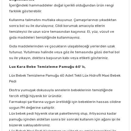
İçeriğindeki hammaddeler doğal içerikli olduğundan ürün rengi
farklılık gösterebilir.
Kullanma talimatını mutlaka okuyunuz. Çamaşırlarınızı yıkadıktan
sonra bol su ile durulayınız. Cildi korumak amacıyla ellerin
temizleyici ile uzun süre temasından kaçınınız. El, yüz, vücut ve
gıda maddeleri temizliğinde kullanmayınız.
Gıda maddelerinden ve çocukların ulaşabileceği yerlerden uzak
tutunuz. Yutulması halinde veya göz ile temasında gözü derhal bol
su ile yıkayın, doktora başvurun kabı veya etiketi gösteriniz.
Lux Kara Bebe Temizleme Pamuğu 60' lı,
Lüx Bebek Temizleme Pamuğu 60 Adet Tekli Lüx Hidrofil Maxi Bebek
Pedi
Ekstra yumuşak dokusuyla annelerin bebeklerinin temizliğinde
tercih ettiği hijyenik bir üründür.
Farmakopi şartlarına uygun üretildiği için bebeklerin hassas cildine
uygun PH değerine sahiptir.
Lüx bebek pedi hijyenik olarak paketlenmiş olup, ihtiyacınız kadar
pamuğu içinden aldıktan sonra bir sonraki kullanım için ağzını ipi ile
büzerek saklayabilirsiniz.
Lüx Bebek Maxi Pedi tüylenmez ve yüksek su emici kapasitesi ile