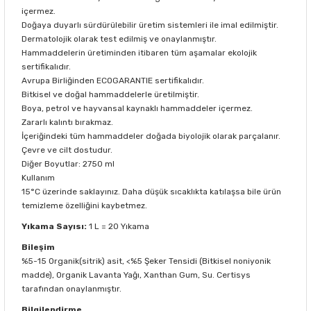
içermez.
Doğaya duyarlı sürdürülebilir üretim sistemleri ile imal edilmiştir.
Dermatolojik olarak test edilmiş ve onaylanmıştır.
Hammaddelerin üretiminden itibaren tüm aşamalar ekolojik
sertifikalıdır.
Avrupa Birliğinden ECOGARANTIE sertifikalıdır.
Bitkisel ve doğal hammaddelerle üretilmiştir.
Boya, petrol ve hayvansal kaynaklı hammaddeler içermez.
Zararlı kalıntı bırakmaz.
İçeriğindeki tüm hammaddeler doğada biyolojik olarak parçalanır.
Çevre ve cilt dostudur.
Diğer Boyutlar: 2750 ml
Kullanım
15°C üzerinde saklayınız. Daha düşük sıcaklıkta katılaşsa bile ürün
temizleme özelliğini kaybetmez.
Yıkama Sayısı:
1 L = 20 Yıkama
Bileşim
%5-15 Organik(sitrik) asit, <%5 Şeker Tensidi (Bitkisel noniyonik
madde), Organik Lavanta Yağı, Xanthan Gum, Su. Certisys
tarafından onaylanmıştır.
Bilgilendirme