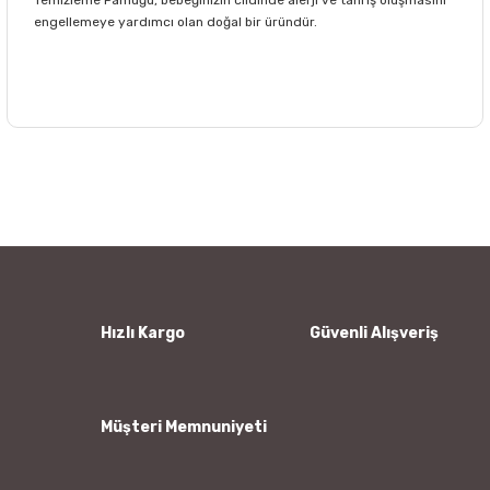
engellemeye yardımcı olan doğal bir üründür.
Bu ürünün fiyat bilgisi, resim, ürün açıklamalarında ve diğer
konularda yetersiz gördüğünüz noktaları öneri formunu
Bu ürüne ilk yorumu siz yapın!
kullanarak tarafımıza iletebilirsiniz.
Görüş ve önerileriniz için teşekkür ederiz.
Yorum Yaz
Ürün resmi kalitesiz, bozuk veya görüntülenemiyor.
Ürün açıklamasında eksik bilgiler bulunuyor.
Ürün bilgilerinde hatalar bulunuyor.
Hızlı Kargo
Güvenli Alışveriş
Ürün fiyatı diğer sitelerden daha pahalı.
Bu ürüne benzer farklı alternatifler olmalı.
Müşteri Memnuniyeti