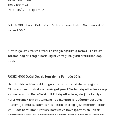
Boya içermez.
Paraben/Gluten içermez.
6 AL 5 ÖDE Elseve Color Vive Renk Koruyucu Bakım Şampuanı 450
ml ve ROSIE
Kırmızı şakayık ve uv filtresi ile zenginleştirilmiş formülü ile kolay
tarama sağlar, rengin parlaklığını ve yoğunluğunu arttırırken saçı
besler.
ROSIE %100 Doğal Bebek Temizleme Pamuğu 60'lı,
Bebek cildi, yetişkin cildine göre daha ince ve daha az yağlıdır.
Cildin koruyucu tabakası henüz gelişmediğinden, dış etkenlere karşı
savunmasızdır. Bebeğinizin cildini dış etkenlere, alerji ve tahrişe
karşı korumak için cilt temizliğinde (kaynatılıp-soğutulmuş) suyla
ıslatılmış pamuk kullanmak hekimlerin önerdiği çözümlerden biridir.
%100 saf pamuktan üretilen, parfüm ve boya içermeyen Bebek
Temizleme Pamuğu, bebeğinizin cildinde alerji ve tahriş oluşmasını