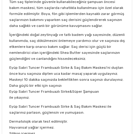
Tüm saç tiplerinde güvenle kullanabileceğiniz şampuan öncesi
bakım maskesi, tüm saçlarda rahatlıkla kullanılması için özel olarak
formüle edilmiştir. Boya, fön gibi işlemlerden kaynaklı zarar görmüş
saçlarınızın bakımını yaparken saç derisini güçlendirerek saçınızın
daha sağlıklı ve canlı bir görünüme kavuşmasını sağlar.
İçeriğindeki doğal zeytinyağı ve tatlı badem yağı sayesinde, düzenli
kullanımda, saç dökülmesini önlemeye yardımcı olur ve saçınıza dış
etkenlere karşı onarıcı bakım sağlar. Saç derisi için güçlü bir
nemlendirici olan içeriğindeki Shea Butter sayesinde saçlarınızın
güçlendiğini ve canlandığını hissedeceksiniz.
Eyüp Sabri Tuncer Frambuazlı Sirke & Saç Bakım Maskesi'ni duştan
önce kuru saçınıza dipten uca kadar masaj yaparak uygulayınız.
Maskeyi 10 dakika saçınızda beklettikten sonra saçınızı durulayınız.
Daha güçlü bir etki için saçınızı
Eyüp Sabri Tuncer Frambuazlı Sirke&Süper Şampuan
ile yıkayınız.
Eyüp Sabri Tuncer Frambuazlı Sirke & Saç Bakım Maskesi ile
saçlarınız parlasın, güçlensin ve yumuşasın.
Dermatolojik olarak test edilmiştir.
Hayvansal yağlar içermez.
Silikon içermez.