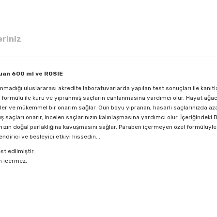
eriniz
puan 600 ml ve ROSIE
adığı uluslararası akredite laboratuvarlarda yapılan test sonuçları ile kanıtla
n formülü ile kuru ve yıpranmış saçların canlanmasına yardımcı olur. Hayat ağac
er ve mükemmel bir onarım sağlar. Gün boyu yıpranan, hasarlı saçlarınızda azala
ış saçları onarır, incelen saçlarınızın kalınlaşmasına yardımcı olur. İçeriğindek
ınızın doğal parlaklığına kavuşmasını sağlar. Paraben içermeyen özel formülüyle
irici ve besleyici etkiyi hissedin...
t edilmiştir.
n içermez.