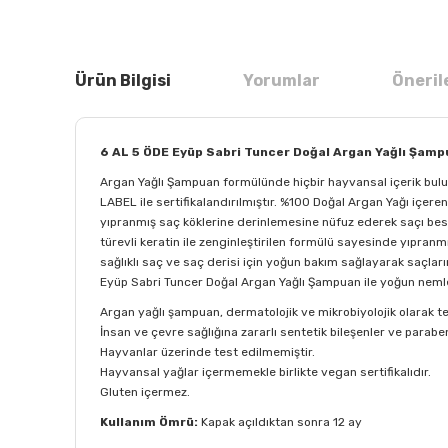
Ürün Bilgisi
Yorumlar
Öneril
6 AL 5 ÖDE Eyüp Sabri Tuncer Doğal Argan Yağlı Şam
Argan Yağlı Şampuan formülünde hiçbir hayvansal içerik bulunm
LABEL ile sertifikalandırılmıştır. %100 Doğal Argan Yağı içere
yıpranmış saç köklerine derinlemesine nüfuz ederek saçı besl
türevli keratin ile zenginleştirilen formülü sayesinde yıpranm
sağlıklı saç ve saç derisi için yoğun bakım sağlayarak saçlar
Eyüp Sabri Tuncer Doğal Argan Yağlı Şampuan ile yoğun nemlend
Argan yağlı şampuan, dermatolojik ve mikrobiyolojik olarak tes
İnsan ve çevre sağlığına zararlı sentetik bileşenler ve parabe
Hayvanlar üzerinde test edilmemiştir.
Hayvansal yağlar içermemekle birlikte vegan sertifikalıdır.
Gluten içermez.
Kullanım Ömrü:
Kapak açıldıktan sonra 12 ay