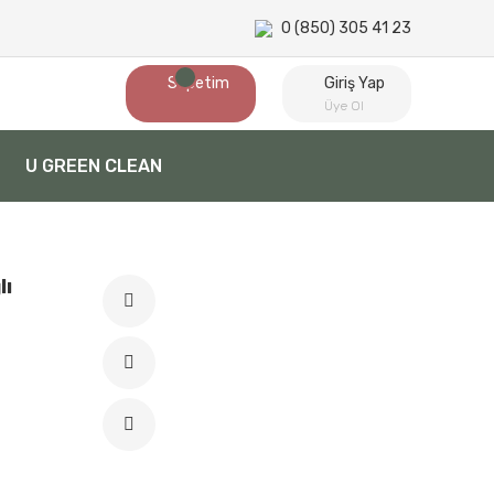
0 (850) 305 41 23
Sepetim
Giriş Yap
Üye Ol
U GREEN CLEAN
lı