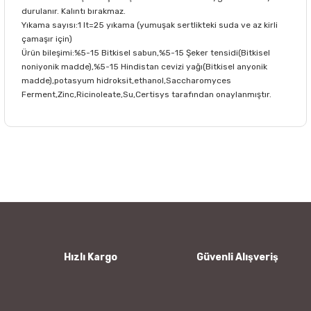
durulanır. Kalıntı bırakmaz.
Yıkama sayısı:1 lt=25 yıkama (yumuşak sertlikteki suda ve az kirli
çamaşır için)
Ürün bileşimi:%5-15 Bitkisel sabun,%5-15 Şeker tensidi(Bitkisel
noniyonik madde),%5-15 Hindistan cevizi yağı(Bitkisel anyonik
madde),potasyum hidroksit,ethanol,Saccharomyces
Ferment,Zinc,Ricinoleate,Su,Certisys tarafından onaylanmıştır.
Bu ürünün fiyat bilgisi, resim, ürün açıklamalarında ve diğer
konularda yetersiz gördüğünüz noktaları öneri formunu
Bu ürüne ilk yorumu siz yapın!
kullanarak tarafımıza iletebilirsiniz.
Görüş ve önerileriniz için teşekkür ederiz.
Yorum Yaz
Ürün resmi kalitesiz, bozuk veya görüntülenemiyor.
Ürün açıklamasında eksik bilgiler bulunuyor.
Ürün bilgilerinde hatalar bulunuyor.
Hızlı Kargo
Güvenli Alışveriş
Ürün fiyatı diğer sitelerden daha pahalı.
Bu ürüne benzer farklı alternatifler olmalı.