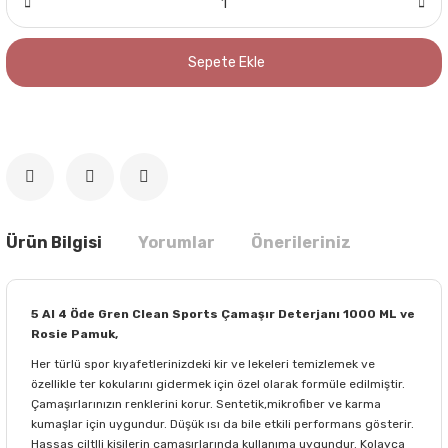
Sepete Ekle
Ürün Bilgisi
Yorumlar
Önerileriniz
5 Al 4 Öde Gren Clean Sports Çamaşır Deterjanı 1000 ML ve
Rosie Pamuk,
Her türlü spor kıyafetlerinizdeki kir ve lekeleri temizlemek ve
özellikle ter kokularını gidermek için özel olarak formüle edilmiştir.
Çamaşırlarınızın renklerini korur. Sentetik,mikrofiber ve karma
kumaşlar için uygundur. Düşük ısı da bile etkili performans gösterir.
Hassas ciltlli kişilerin çamaşırlarında kullanıma uygundur. Kolayca