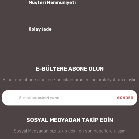
Müşteri Memnuniyeti
Kolay İade
Gönder
E-BÜLTENE ABONE OLUN
E-bültene abone olun, en son çıkan ürünleri indirimli fiyatlara ulaşlın
GÖNDER
SOSYAL MEDYADAN TAKİP EDİN
Sosyal Medyadan bizi takip edin, en son haberlere ulaşın