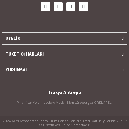
ÜYELİK
TÜKETİCİ HAKLARI
KURUMSAL
Trakya Antrepo
Pınarhisar Yolu İncedere Mevkii 3.km Lüleburgaz KIRKLARELİ
2024 © duventoptanci.com | Tüm Hakları Saklıdır. Kredi kartı bilgileriniz 256Bit
SSL sertifikası ile korunmaktadır.