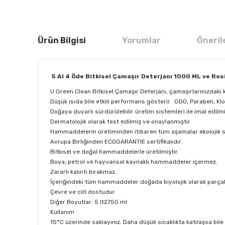
Ürün Bilgisi
Yorumlar
Öneril
5 Al 4 Öde Bitkisel Çamaşır Deterjanı 1000 ML ve Ros
U Green Clean Bitkisel Çamaşır Deterjanı, çamaşırlarınızdaki k
Düşük ısıda bile etkili performans gösterir. GDO, Paraben, Klo
Doğaya duyarlı sürdürülebilir üretim sistemleri ile imal edilmi
Dermatolojik olarak test edilmiş ve onaylanmıştır.
Hammaddelerin üretiminden itibaren tüm aşamalar ekolojik ser
Avrupa Birliğinden ECOGARANTIE sertifikalıdır.
Bitkisel ve doğal hammaddelerle üretilmiştir.
Boya, petrol ve hayvansal kaynaklı hammaddeler içermez.
Zararlı kalıntı bırakmaz.
İçeriğindeki tüm hammaddeler doğada biyolojik olarak parçal
Çevre ve cilt dostudur.
Diğer Boyutlar: 5 lt2750 ml
Kullanım
15°C üzerinde saklayınız. Daha düşük sıcaklıkta katılaşsa bil