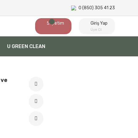
0 (850) 305 41 23
Sepetim
Giriş Yap
Üye Ol
U GREEN CLEAN
 ve