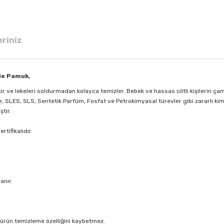
eriniz
ie Pamuk,
ir ve lekeleri soldurmadan kolayca temizler. Bebek ve hassas ciltli kişilerin ç
r, SLES, SLS, Sentetik Parfüm, Fosfat ve Petrokimyasal türevler gibi zararlı kim
ştir.
tifikalıdır.
anır.
e ürün temizleme özelliğini kaybetmez.