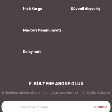
Ürün bilgilerinde hatalar bulunuyor.
Hızlı Kargo
Güvenli Alışveriş
Ürün fiyatı diğer sitelerden daha pahalı.
Bu ürüne benzer farklı alternatifler olmalı.
Müşteri Memnuniyeti
Kolay İade
Gönder
E-BÜLTENE ABONE OLUN
E-bültene abone olun, en son çıkan ürünleri indirimli fiyatlara ulaşlın
GÖNDER