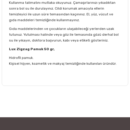
Kullanma talimatını mutlaka okuyunuz. Çamaşırlarınızı yıkadıktan
sonra bol su ile durulayınız. Cildi korumak amacıyla ellerin
temizleyici ile uzun süre temasından kaçınınız. El, yüz, vücut ve
gıda maddeleri temizliğinde kullanmayınız.
Gıda maddelerinden ve çocukların ulaşabileceği yerlerden uzak
tutunuz. Yutulması halinde veya göz ile temasında gözü derhal bol
su ile yıkayın, doktora başvurun, kabı veya etiketi gösteriniz.
Lux Zigzag Pamuk 50 gr,
Hidrofil pamuk.
Kişisel hijyen, kozmetik ve makyaj temizliğinde kullanılan üründür.
Bu ürünün fiyat bilgisi, resim, ürün açıklamalarında ve diğer
konularda yetersiz gördüğünüz noktaları öneri formunu
Bu ürüne ilk yorumu siz yapın!
kullanarak tarafımıza iletebilirsiniz.
Görüş ve önerileriniz için teşekkür ederiz.
Yorum Yaz
Ürün resmi kalitesiz, bozuk veya görüntülenemiyor.
Ürün açıklamasında eksik bilgiler bulunuyor.