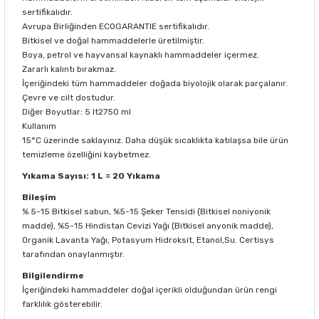
sertifikalıdır.
Avrupa Birliğinden ECOGARANTIE sertifikalıdır.
Bitkisel ve doğal hammaddelerle üretilmiştir.
Boya, petrol ve hayvansal kaynaklı hammaddeler içermez.
Zararlı kalıntı bırakmaz.
İçeriğindeki tüm hammaddeler doğada biyolojik olarak parçalanır.
Çevre ve cilt dostudur.
Diğer Boyutlar: 5 lt2750 ml
Kullanım
15°C üzerinde saklayınız. Daha düşük sıcaklıkta katılaşsa bile ürün
temizleme özelliğini kaybetmez.
Yıkama Sayısı: 1 L = 20 Yıkama
Bileşim
% 5-15 Bitkisel sabun, %5-15 Şeker Tensidi (Bitkisel noniyonik
madde), %5-15 Hindistan Cevizi Yağı (Bitkisel anyonik madde),
Organik Lavanta Yağı, Potasyum Hidroksit, Etanol,Su. Certisys
tarafından onaylanmıştır.
Bilgilendirme
İçeriğindeki hammaddeler doğal içerikli olduğundan ürün rengi
farklılık gösterebilir.