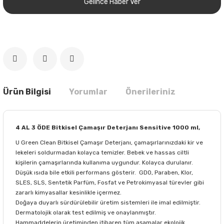
Gelince Haber Ver
Ürün Bilgisi
Yorumlar
Önerileriniz
4 AL 3 ÖDE Bitkisel Çamaşır Deterjanı Sensitive 1000 ml,
U Green Clean Bitkisel Çamaşır Deterjanı, çamaşırlarınızdaki kir ve
lekeleri soldurmadan kolayca temizler. Bebek ve hassas ciltli
kişilerin çamaşırlarında kullanıma uygundur. Kolayca durulanır.
Düşük ısıda bile etkili performans gösterir. GDO, Paraben, Klor,
SLES, SLS, Sentetik Parfüm, Fosfat ve Petrokimyasal türevler gibi
zararlı kimyasallar kesinlikle içermez.
Doğaya duyarlı sürdürülebilir üretim sistemleri ile imal edilmiştir.
Dermatolojik olarak test edilmiş ve onaylanmıştır.
Hammaddelerin üretiminden itibaren tüm aşamalar ekolojik