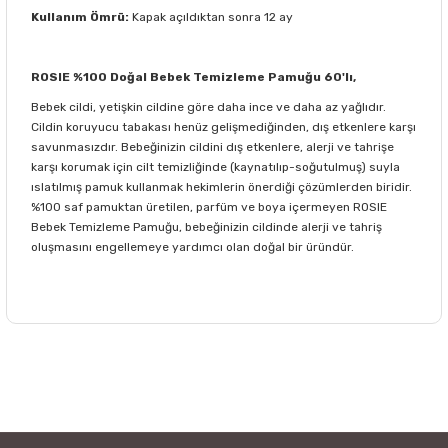
Kullanım Ömrü:
Kapak açıldıktan sonra 12 ay
ROSIE %100 Doğal Bebek Temizleme Pamuğu 60'lı,
Bebek cildi, yetişkin cildine göre daha ince ve daha az yağlıdır.
Cildin koruyucu tabakası henüz gelişmediğinden, dış etkenlere karşı
savunmasızdır. Bebeğinizin cildini dış etkenlere, alerji ve tahrişe
karşı korumak için cilt temizliğinde (kaynatılıp-soğutulmuş) suyla
ıslatılmış pamuk kullanmak hekimlerin önerdiği çözümlerden biridir.
%100 saf pamuktan üretilen, parfüm ve boya içermeyen ROSIE
Bebek Temizleme Pamuğu, bebeğinizin cildinde alerji ve tahriş
oluşmasını engellemeye yardımcı olan doğal bir üründür.
Bu ürünün fiyat bilgisi, resim, ürün açıklamalarında ve diğer
konularda yetersiz gördüğünüz noktaları öneri formunu
Bu ürüne ilk yorumu siz yapın!
kullanarak tarafımıza iletebilirsiniz.
Görüş ve önerileriniz için teşekkür ederiz.
Yorum Yaz
Ürün resmi kalitesiz, bozuk veya görüntülenemiyor.