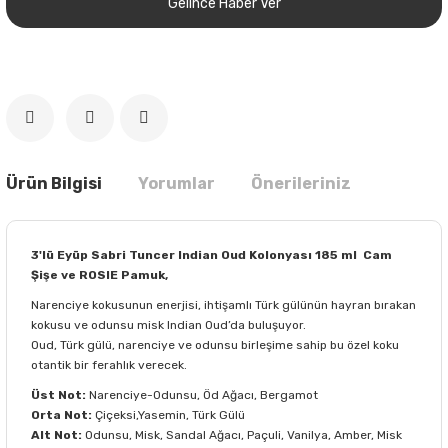
Gelince Haber Ver
Ürün Bilgisi
Yorumlar
Önerileriniz
3'lü Eyüp Sabri Tuncer Indian Oud Kolonyası 185 ml Cam
Şişe ve ROSIE Pamuk,
Narenciye kokusunun enerjisi, ihtişamlı Türk gülünün hayran bırakan
kokusu ve odunsu misk Indian Oud’da buluşuyor.
Oud, Türk gülü, narenciye ve odunsu birleşime sahip bu özel koku
otantik bir ferahlık verecek.
Üst Not:
Narenciye-Odunsu, Öd Ağacı, Bergamot
Orta Not:
Çiçeksi,Yasemin, Türk Gülü
Alt Not:
Odunsu, Misk, Sandal Ağacı, Paçuli, Vanilya, Amber, Misk