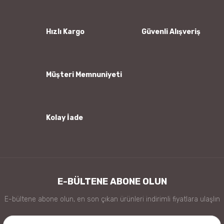
Ürün açıklamasında eksik bilgiler bulunuyor.
Ürün bilgilerinde hatalar bulunuyor.
Hızlı Kargo
Güvenli Alışveriş
Ürün fiyatı diğer sitelerden daha pahalı.
Bu ürüne benzer farklı alternatifler olmalı.
Müşteri Memnuniyeti
Kolay İade
Gönder
E-BÜLTENE ABONE OLUN
E-bültene abone olun, en son çıkan ürünleri indirimli fiyatlara ulaşlın