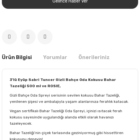
Gelince Haber Ver
Ürün Bilgisi
Yorumlar
Önerileriniz
3'lü Eyüp Sabri Tuncer Gizli Bahçe Oda Kokusu Bahar
Tazeliği 500 ml ve ROSIE,
Gizli Bahçe Oda Spreyi serisinin sevilen kokusu Bahar Tazeliği,
yenilenen şişesi ve ambalajıyla yaşam alanlarınıza ferahlık katacak.
Vegan sertifikalı Bahar Tazeliği Oda Spreyi, içinizi ısıtacak ferah
kokusu sayesinde uygulandığı alanda etkili olarak havanızı
tazeleyecek.
Bahar Tazeliği’nin çiçek tarlasında geziniyormuş gibi hissettiren
kokusunu deneyin!