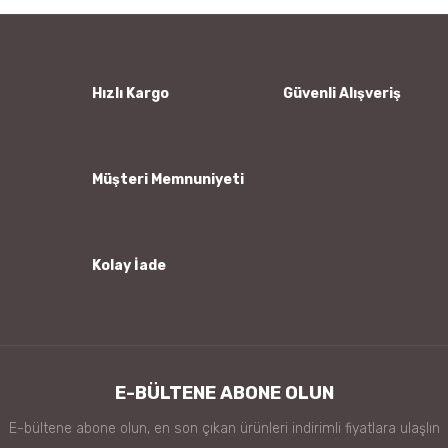
Yorum Yaz
Ürün resmi kalitesiz, bozuk veya görüntülenemiyor.
Ürün açıklamasında eksik bilgiler bulunuyor.
Ürün bilgilerinde hatalar bulunuyor.
Hızlı Kargo
Güvenli Alışveriş
Ürün fiyatı diğer sitelerden daha pahalı.
Bu ürüne benzer farklı alternatifler olmalı.
Müşteri Memnuniyeti
Kolay İade
Gönder
E-BÜLTENE ABONE OLUN
E-bültene abone olun, en son çıkan ürünleri indirimli fiyatlara ulaşlın