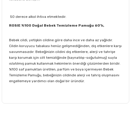
50 derece alkol ihtiva etmektedir.
ROSIE %100 Doğal Bebek Temizleme Pamuğu 60'lı,
Bebek cildi, yetişkin cildine göre daha ince ve daha az yağlıdır.
Cildin koruyucu tabakası henüz gelişmediğinden, dış etkenlere karşı
savunmasızdır. Bebeğinizin cildini dış etkenlere, alerji ve tahrişe
karşı korumak için cilt temizliğinde (kaynatılıp-soğutulmuş) suyla
ıslatılmış pamuk kullanmak hekimlerin önerdiği çözümlerden biridir.
%100 saf pamuktan üretilen, parfüm ve boya içermeyen Bebek
Temizleme Pamuğu, bebeğinizin cildinde alerji ve tahriş oluşmasını
engellemeye yardımcı olan doğal bir üründür.
Bu ürünün fiyat bilgisi, resim, ürün açıklamalarında ve diğer
konularda yetersiz gördüğünüz noktaları öneri formunu
Bu ürüne ilk yorumu siz yapın!
kullanarak tarafımıza iletebilirsiniz.
Görüş ve önerileriniz için teşekkür ederiz.