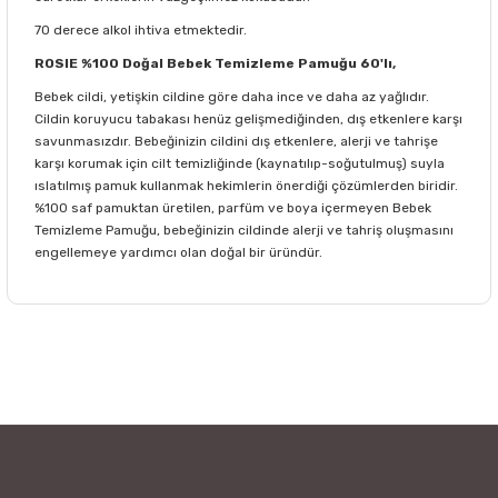
70 derece alkol ihtiva etmektedir.
ROSIE %100 Doğal Bebek Temizleme Pamuğu 60'lı,
Bebek cildi, yetişkin cildine göre daha ince ve daha az yağlıdır.
Cildin koruyucu tabakası henüz gelişmediğinden, dış etkenlere karşı
savunmasızdır. Bebeğinizin cildini dış etkenlere, alerji ve tahrişe
karşı korumak için cilt temizliğinde (kaynatılıp-soğutulmuş) suyla
ıslatılmış pamuk kullanmak hekimlerin önerdiği çözümlerden biridir.
%100 saf pamuktan üretilen, parfüm ve boya içermeyen Bebek
Temizleme Pamuğu, bebeğinizin cildinde alerji ve tahriş oluşmasını
engellemeye yardımcı olan doğal bir üründür.
Bu ürünün fiyat bilgisi, resim, ürün açıklamalarında ve diğer
konularda yetersiz gördüğünüz noktaları öneri formunu
Bu ürüne ilk yorumu siz yapın!
kullanarak tarafımıza iletebilirsiniz.
Görüş ve önerileriniz için teşekkür ederiz.
Yorum Yaz
Ürün resmi kalitesiz, bozuk veya görüntülenemiyor.
Ürün açıklamasında eksik bilgiler bulunuyor.