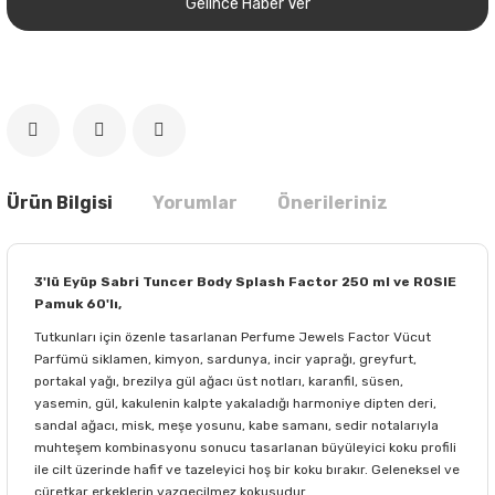
Gelince Haber Ver
Ürün Bilgisi
Yorumlar
Önerileriniz
3'lü Eyüp Sabri Tuncer Body Splash Factor 250 ml ve ROSIE
Pamuk 60'lı,
Tutkunları için özenle tasarlanan Perfume Jewels Factor Vücut
Parfümü siklamen, kimyon, sardunya, incir yaprağı, greyfurt,
portakal yağı, brezilya gül ağacı üst notları, karanfil, süsen,
yasemin, gül, kakulenin kalpte yakaladığı harmoniye dipten deri,
sandal ağacı, misk, meşe yosunu, kabe samanı, sedir notalarıyla
muhteşem kombinasyonu sonucu tasarlanan büyüleyici koku profili
ile cilt üzerinde hafif ve tazeleyici hoş bir koku bırakır. Geleneksel ve
cüretkar erkeklerin vazgeçilmez kokusudur.