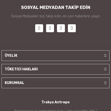
SOSYAL MEDYADAN TAKİP EDİN
Sosyal Medyadan bizi takip edin, en son haberlere ulaşın
ÜYELİK
TÜKETİCİ HAKLARI
KURUMSAL
Trakya Antrepo
Pınarhisar Yolu İncedere Mevkii 3.km Lüleburgaz KIRKLARELİ