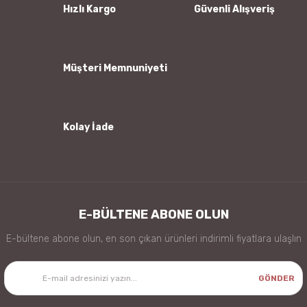
Ürün bilgilerinde hatalar bulunuyor.
Hızlı Kargo
Güvenli Alışveriş
Ürün fiyatı diğer sitelerden daha pahalı.
Bu ürüne benzer farklı alternatifler olmalı.
Müşteri Memnuniyeti
Kolay İade
Gönder
E-BÜLTENE ABONE OLUN
E-bültene abone olun, en son çıkan ürünleri indirimli fiyatlara ulaşlın
GÖNDER