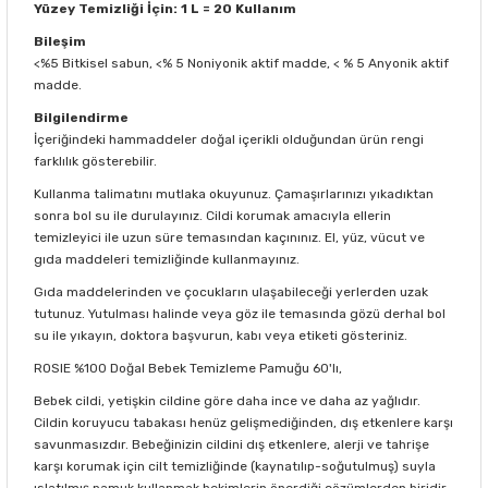
Yüzey Temizliği İçin: 1 L = 20 Kullanım
Bileşim
<%5 Bitkisel sabun, <% 5 Noniyonik aktif madde, < % 5 Anyonik aktif
madde.
Bilgilendirme
İçeriğindeki hammaddeler doğal içerikli olduğundan ürün rengi
farklılık gösterebilir.
Kullanma talimatını mutlaka okuyunuz. Çamaşırlarınızı yıkadıktan
sonra bol su ile durulayınız. Cildi korumak amacıyla ellerin
temizleyici ile uzun süre temasından kaçınınız. El, yüz, vücut ve
gıda maddeleri temizliğinde kullanmayınız.
Gıda maddelerinden ve çocukların ulaşabileceği yerlerden uzak
tutunuz. Yutulması halinde veya göz ile temasında gözü derhal bol
su ile yıkayın, doktora başvurun, kabı veya etiketi gösteriniz.
ROSIE %100 Doğal Bebek Temizleme Pamuğu 60'lı,
Bebek cildi, yetişkin cildine göre daha ince ve daha az yağlıdır.
Cildin koruyucu tabakası henüz gelişmediğinden, dış etkenlere karşı
savunmasızdır. Bebeğinizin cildini dış etkenlere, alerji ve tahrişe
karşı korumak için cilt temizliğinde (kaynatılıp-soğutulmuş) suyla
ıslatılmış pamuk kullanmak hekimlerin önerdiği çözümlerden biridir.