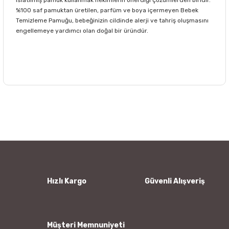
%100 saf pamuktan üretilen, parfüm ve boya içermeyen Bebek
Temizleme Pamuğu, bebeğinizin cildinde alerji ve tahriş oluşmasını
engellemeye yardımcı olan doğal bir üründür.
Bu ürünün fiyat bilgisi, resim, ürün açıklamalarında ve diğer
konularda yetersiz gördüğünüz noktaları öneri formunu
Bu ürüne ilk yorumu siz yapın!
kullanarak tarafımıza iletebilirsiniz.
Görüş ve önerileriniz için teşekkür ederiz.
Yorum Yaz
Ürün resmi kalitesiz, bozuk veya görüntülenemiyor.
Ürün açıklamasında eksik bilgiler bulunuyor.
Ürün bilgilerinde hatalar bulunuyor.
Hızlı Kargo
Güvenli Alışveriş
Ürün fiyatı diğer sitelerden daha pahalı.
Bu ürüne benzer farklı alternatifler olmalı.
Müşteri Memnuniyeti