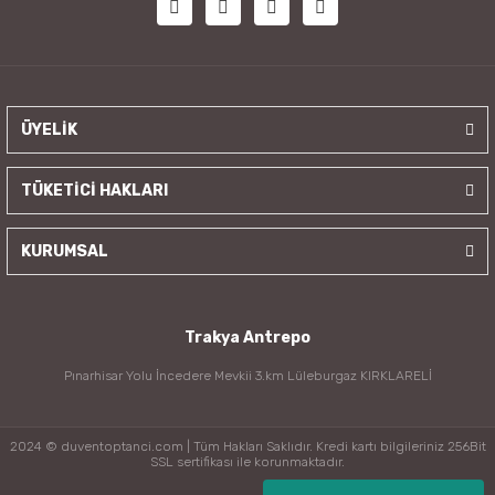
ÜYELİK
TÜKETİCİ HAKLARI
KURUMSAL
Trakya Antrepo
Pınarhisar Yolu İncedere Mevkii 3.km Lüleburgaz KIRKLARELİ
2024 © duventoptanci.com | Tüm Hakları Saklıdır. Kredi kartı bilgileriniz 256Bit
SSL sertifikası ile korunmaktadır.