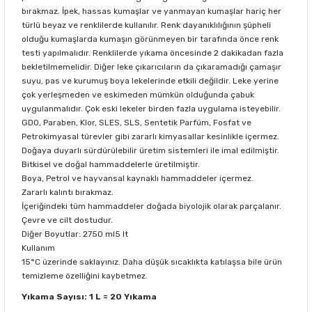
bırakmaz. İpek, hassas kumaşlar ve yanmayan kumaşlar hariç her
türlü beyaz ve renklilerde kullanılır. Renk dayanıklılığının şüpheli
olduğu kumaşlarda kumaşın görünmeyen bir tarafında önce renk
testi yapılmalıdır. Renklilerde yıkama öncesinde 2 dakikadan fazla
bekletilmemelidir. Diğer leke çıkarıcıların da çıkaramadığı çamaşır
suyu, pas ve kurumuş boya lekelerinde etkili değildir. Leke yerine
çok yerleşmeden ve eskimeden mümkün olduğunda çabuk
uygulanmalıdır. Çok eski lekeler birden fazla uygulama isteyebilir.
GDO, Paraben, Klor, SLES, SLS, Sentetik Parfüm, Fosfat ve
Petrokimyasal türevler gibi zararlı kimyasallar kesinlikle içermez.
Doğaya duyarlı sürdürülebilir üretim sistemleri ile imal edilmiştir.
Bitkisel ve doğal hammaddelerle üretilmiştir.
Boya, Petrol ve hayvansal kaynaklı hammaddeler içermez.
Zararlı kalıntı bırakmaz.
İçeriğindeki tüm hammaddeler doğada biyolojik olarak parçalanır.
Çevre ve cilt dostudur.
Diğer Boyutlar: 2750 ml5 lt
Kullanım
15°C üzerinde saklayınız. Daha düşük sıcaklıkta katılaşsa bile ürün
temizleme özelliğini kaybetmez.
Yıkama Sayısı: 1 L = 20 Yıkama