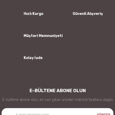
Ürün açıklamasında eksik bilgiler bulunuyor.
Ürün bilgilerinde hatalar bulunuyor.
Hızlı Kargo
Güvenli Alışveriş
Ürün fiyatı diğer sitelerden daha pahalı.
Bu ürüne benzer farklı alternatifler olmalı.
Müşteri Memnuniyeti
Kolay İade
Gönder
E-BÜLTENE ABONE OLUN
E-bültene abone olun, en son çıkan ürünleri indirimli fiyatlara ulaşlın
GÖNDER