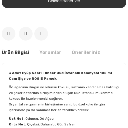
Gelince Haber Ver
Ürün Bilgisi
Yorumlar
Önerileriniz
3 Adet Eyüp Sabri Tuncer Oud İstanbul Kolonyası 185 ml
Cam Şişe ve ROSIE Pamuk,
Öd ağacının dingin ve odunsu kokusu, safranın kendine has kalıcılığı
ve şeker notlarının birleşiminden oluşan Oud İstanbul mükemmel
kokusu ile tazelenmenizi sağlıyor.
Oryantal ve gurmenin birleşimine sahip bu özel koku ile gün
içerisinde ya da sonunda her an ferahlık verecek.
Üst Not:
Odunsu, Öd Ağacı
Orta Not:
Çiçeksi, Baharatlı, Gül, Safran