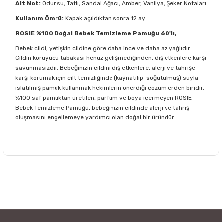
Alt Not:
Odunsu, Tatlı, Sandal Ağacı, Amber, Vanilya, Şeker Notaları
Kullanım Ömrü:
Kapak açıldıktan sonra 12 ay
ROSIE %100 Doğal Bebek Temizleme Pamuğu 60'lı,
Bebek cildi, yetişkin cildine göre daha ince ve daha az yağlıdır.
Cildin koruyucu tabakası henüz gelişmediğinden, dış etkenlere karşı
savunmasızdır. Bebeğinizin cildini dış etkenlere, alerji ve tahrişe
karşı korumak için cilt temizliğinde (kaynatılıp-soğutulmuş) suyla
ıslatılmış pamuk kullanmak hekimlerin önerdiği çözümlerden biridir.
%100 saf pamuktan üretilen, parfüm ve boya içermeyen ROSIE
Bebek Temizleme Pamuğu, bebeğinizin cildinde alerji ve tahriş
oluşmasını engellemeye yardımcı olan doğal bir üründür.
Bu ürünün fiyat bilgisi, resim, ürün açıklamalarında ve diğer
konularda yetersiz gördüğünüz noktaları öneri formunu
Bu ürüne ilk yorumu siz yapın!
kullanarak tarafımıza iletebilirsiniz.
Görüş ve önerileriniz için teşekkür ederiz.
Yorum Yaz
Ürün resmi kalitesiz, bozuk veya görüntülenemiyor.