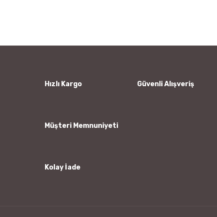
konularda yetersiz gördüğünüz noktaları öneri formunu
Bu ürüne ilk yorumu siz yapın!
kullanarak tarafımıza iletebilirsiniz.
Görüş ve önerileriniz için teşekkür ederiz.
Yorum Yaz
Ürün resmi kalitesiz, bozuk veya görüntülenemiyor.
Ürün açıklamasında eksik bilgiler bulunuyor.
Ürün bilgilerinde hatalar bulunuyor.
Hızlı Kargo
Güvenli Alışveriş
Ürün fiyatı diğer sitelerden daha pahalı.
Bu ürüne benzer farklı alternatifler olmalı.
Müşteri Memnuniyeti
Kolay İade
Gönder