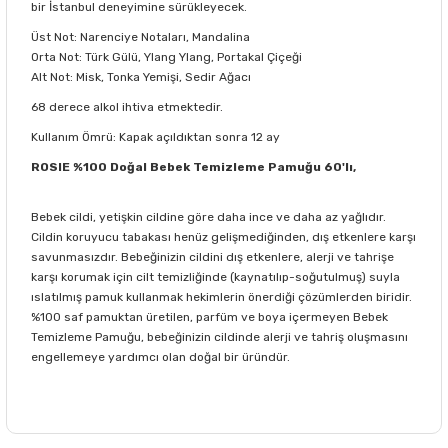
bir İstanbul deneyimine sürükleyecek.
Üst Not: Narenciye Notaları, Mandalina
Orta Not: Türk Gülü, Ylang Ylang, Portakal Çiçeği
Alt Not: Misk, Tonka Yemişi, Sedir Ağacı
68 derece alkol ihtiva etmektedir.
Kullanım Ömrü: Kapak açıldıktan sonra 12 ay
ROSIE %100 Doğal Bebek Temizleme Pamuğu 60'lı,
Bebek cildi, yetişkin cildine göre daha ince ve daha az yağlıdır.
Cildin koruyucu tabakası henüz gelişmediğinden, dış etkenlere karşı
savunmasızdır. Bebeğinizin cildini dış etkenlere, alerji ve tahrişe
karşı korumak için cilt temizliğinde (kaynatılıp-soğutulmuş) suyla
ıslatılmış pamuk kullanmak hekimlerin önerdiği çözümlerden biridir.
%100 saf pamuktan üretilen, parfüm ve boya içermeyen Bebek
Temizleme Pamuğu, bebeğinizin cildinde alerji ve tahriş oluşmasını
engellemeye yardımcı olan doğal bir üründür.
Bu ürünün fiyat bilgisi, resim, ürün açıklamalarında ve diğer