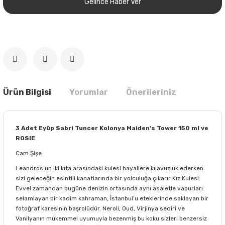
Gelince Haber Ver
Ürün Bilgisi
Yorumlar
Önerileriniz
3 Adet Eyüp Sabri Tuncer Kolonya Maiden's Tower 150 ml ve
ROSIE
Cam Şişe
Leandros’un iki kıta arasındaki kulesi hayallere kılavuzluk ederken
sizi geleceğin esintili kanatlarında bir yolculuğa çıkarır Kız Kulesi.
Evvel zamandan bugüne denizin ortasında aynı asaletle vapurları
selamlayan bir kadim kahraman, İstanbul’u eteklerinde saklayan bir
fotoğraf karesinin başrolüdür. Neroli, Oud, Virjinya sediri ve
Vanilyanın mükemmel uyumuyla bezenmiş bu koku sizleri benzersiz