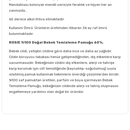
Mandalinası kolonyalı mendil serisiyle ferahlık ve hijyen her an
yanınızda…
65 derece alkol ihtiva etmektedir.
Kullanım Ömrü: Ürünlerin üretimden itibaren 36 ay raf ömrü
bulunmaktadır.
ROSIE %100 Doğal Bebek Temizleme Pamuğu 60'lı,
Bebek cildi, yetişkin cildine göre daha ince ve daha az yağlıdır.
Cildin koruyucu tabakası henüz gelişmediğinden, dış etkenlere karşı
savunmasızdır. Bebeğinizin cildini dış etkenlere, alerji ve tahrişe
karşı korumak için cilt temizliğinde (kaynatılıp-soğutulmuş) suyla
ıslatılmış pamuk kullanmak hekimlerin önerdiği çözümlerden biridir.
%100 saf pamuktan üretilen, parfüm ve boya içermeyen Bebek
Temizleme Pamuğu, bebeğinizin cildinde alerji ve tahriş oluşmasını
engellemeye yardımcı olan doğal bir üründür.
Bu ürünün fiyat bilgisi, resim, ürün açıklamalarında ve diğer
konularda yetersiz gördüğünüz noktaları öneri formunu
Bu ürüne ilk yorumu siz yapın!
kullanarak tarafımıza iletebilirsiniz.