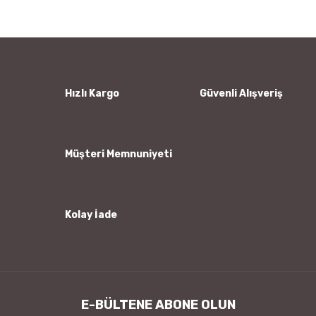
Görüş ve önerileriniz için teşekkür ederiz.
Yorum Yaz
Ürün resmi kalitesiz, bozuk veya görüntülenemiyor.
Ürün açıklamasında eksik bilgiler bulunuyor.
Ürün bilgilerinde hatalar bulunuyor.
Hızlı Kargo
Güvenli Alışveriş
Ürün fiyatı diğer sitelerden daha pahalı.
Bu ürüne benzer farklı alternatifler olmalı.
Müşteri Memnuniyeti
Kolay İade
Gönder
E-BÜLTENE ABONE OLUN